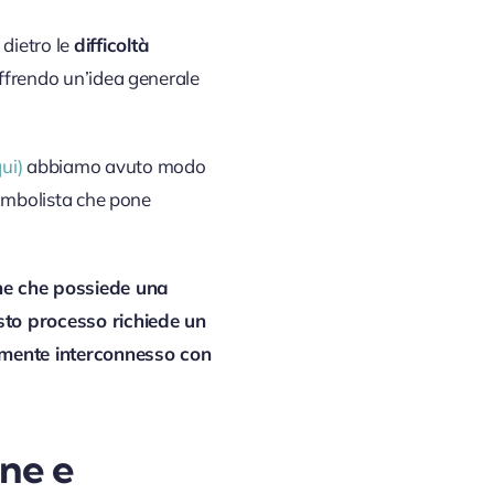
 dietro le
difficoltà
offrendo un’idea generale
qui)
abbiamo avuto modo
simbolista che pone
ne che possiede una
to processo richiede un
amente interconnesso con
one e