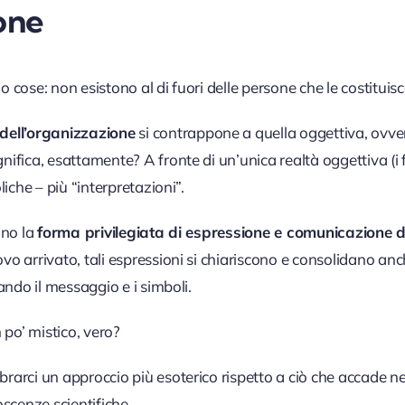
one
 cose: non esistono al di fuori delle persone che le costituis
dell’organizzazione
si contrappone a quella oggettiva, ovve
ifica, esattamente? A fronte di un’unica realtà oggettiva (i 
liche – più “interpretazioni”.
ono la
forma privilegiata di espressione e comunicazione de
o arrivato, tali espressioni si chiariscono e consolidano anch
ando il messaggio e i simboli.
o’ mistico, vero?
rci un approccio più esoterico rispetto a ciò che accade nella 
scenze scientifiche.