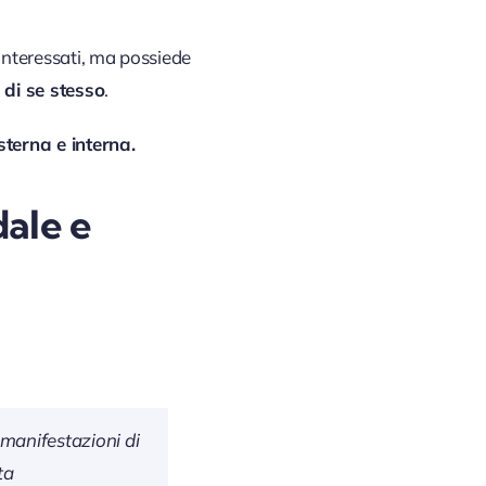
interessati, ma possiede
 di se stesso
.
sterna e interna.
dale e
 manifestazioni di
ta