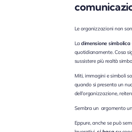
comunicazi
Le organizzazioni non sono
La
dimensione simbolica 
quotidianamente. Cosa sign
sussistere più realtà simbo
Miti, immagini e simboli s
quando si presenta un nuov
dell’organizzazione, reiter
Sembra un argomento un p
Eppure, anche se può sembra
lavorativi,
si basa su
cono